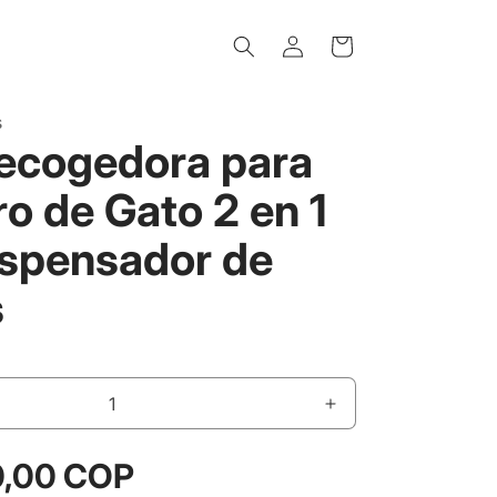
Iniciar
Carrito
sesión
s
Recogedora para
o de Gato 2 en 1
ispensador de
s
Aumentar
cantidad
para
0,00 COP
Pala