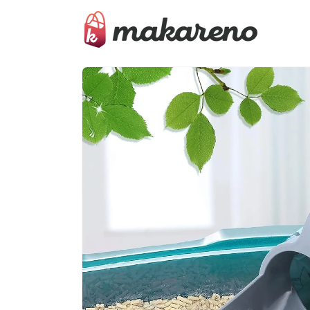
Ir
directamente
al contenido
Ir
directamente
a la
información
del producto