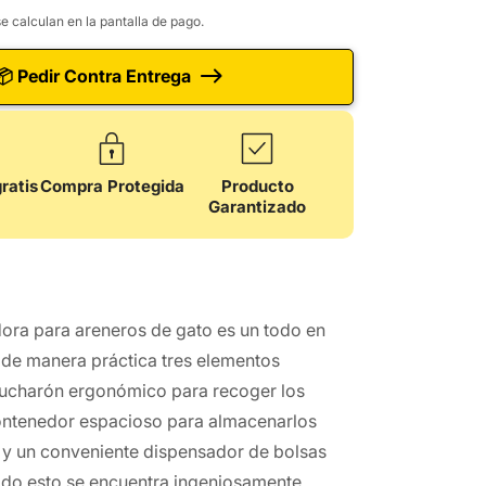
a
Recogedora
e calculan en la pantalla de pago.
para
Arenero
📦 Pedir Contra Entrega
de
Gato
2
en
1
ratis
Compra Protegida
Producto
con
Garantizado
r
Dispensador
de
Bolsas
ora para areneros de gato es un todo en
 de manera práctica tres elementos
cucharón ergonómico para recoger los
ontenedor espacioso para almacenarlos
y un conveniente dispensador de bolsas
odo esto se encuentra ingeniosamente