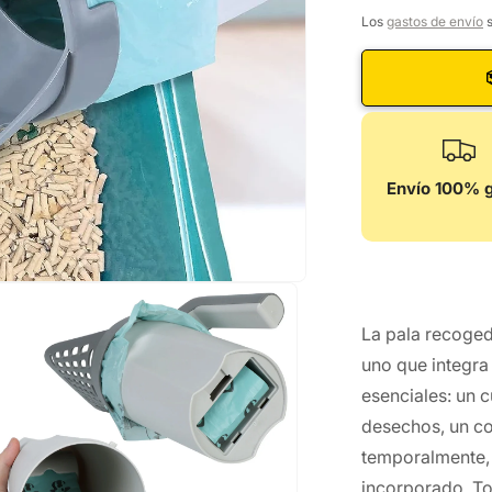
Recogedor
Los
gastos de envío
s
para
Arenero
de
Gato
2
en
1
Envío 100% g
con
Dispensado
de
Bolsas
La pala recoged
uno que integra
esenciales: un 
desechos, un c
temporalmente, 
incorporado. T