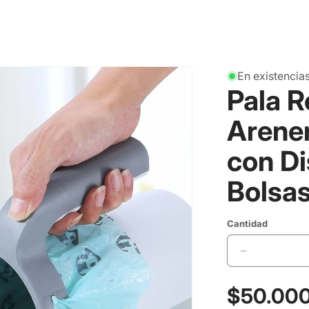
En existencia
Pala 
Arener
con D
Bolsa
Cantidad
Reducir
cantidad
para
Precio
$50.00
Pala
habitual