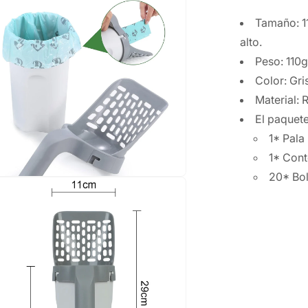
Tamaño: 11
alto.
Peso: 110g
Color: Gri
Material: 
El paquete
1* Pala
1* Con
20* Bo